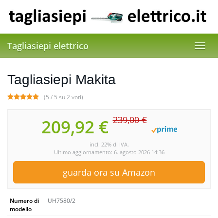
Skip
to
main
content
Tagliasiepi elettrico
Toggl
navig
Tagliasiepi Makita
(5 / 5 su 2 voti)
239,00 €
209,92 €
incl. 22% di IVA.
Ultimo aggiornamento: 6. agosto 2026 14:36
guarda ora su Amazon
Numero di
UH7580/2
modello